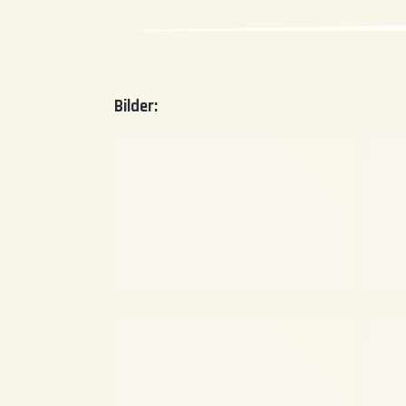
Bilder: