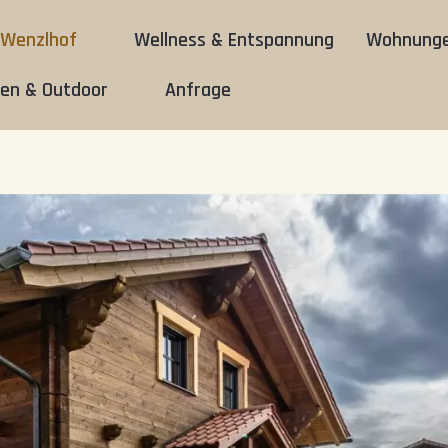
 Wenzlhof
Wellness & Entspannung
Wohnunge
ten & Outdoor
Anfrage